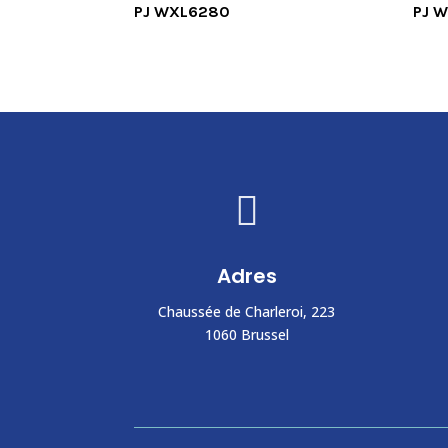
PJ WXL6280
PJ 

Adres
Chaussée de Charleroi, 223
1060 Brussel