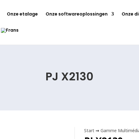
Onze etalage
Onze softwareoplossingen
Onze d
PJ X2130
Start
⇒
Gamme Multimédia 