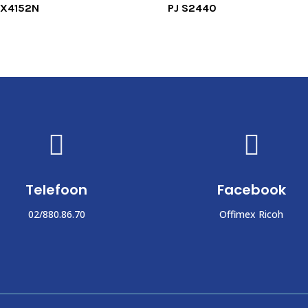
WX4152N
PJ S2440


Telefoon
Facebook
02/880.86.70
Offimex Ricoh