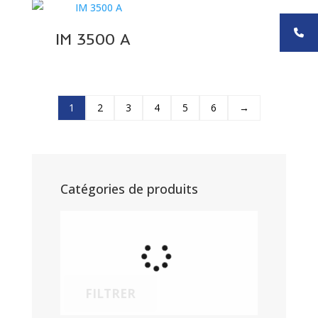
IM 3500 A
1
2
3
4
5
6
→
Catégories de produits
FILTRER