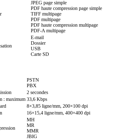
JPEG page simple
PDF haute compression page simple
r
TIFF multipage
PDF multipage
PDF haute compression multipage
PDF-A multipage
E-mail
Dossier
sation
USB
Carte SD
PSTN
PBX
ission
2 secondes
em : maximum
33,6 Kbps
dard
8×3,85 ligne/mm, 200×100 dpi
on
16×15,4 ligne/mm, 400×400 dpi
MH
MR
ression
MMR
JBIG