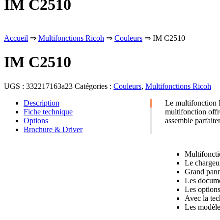
IM C2510
Accueil
⇒
Multifonctions Ricoh
⇒
Couleurs
⇒ IM C2510
IM C2510
UGS :
332217163a23
Catégories :
Couleurs
,
Multifonctions Ricoh
Description
Le multifonction
Fiche technique
multifonction offr
Options
assemble parfaitem
Brochure & Driver
Multifoncti
Le chargeur
Grand panne
Les documen
Les options
Avec la tec
Les modèles