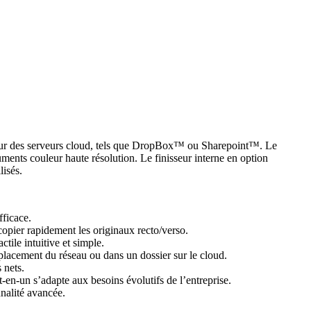
 sur des serveurs cloud, tels que DropBox™ ou Sharepoint™. Le
uments couleur haute résolution. Le finisseur interne en option
lisés.
fficace.
pier rapidement les originaux recto/verso.
ile intuitive et simple.
lacement du réseau ou dans un dossier sur le cloud.
 nets.
n-un s’adapte aux besoins évolutifs de l’entreprise.
nalité avancée.