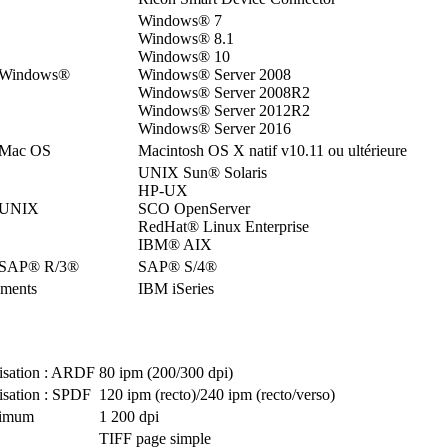
Windows® 7
Windows® 8.1
Windows® 10
 Windows®
Windows® Server 2008
Windows® Server 2008R2
Windows® Server 2012R2
Windows® Server 2016
 Mac OS
Macintosh OS X natif v10.11 ou ultérieure
UNIX Sun® Solaris
HP-UX
 UNIX
SCO OpenServer
RedHat® Linux Enterprise
IBM® AIX
s SAP® R/3®
SAP® S/4®
ements
IBM iSeries
isation : ARDF
80 ipm (200/300 dpi)
isation : SPDF
120 ipm (recto)/240 ipm (recto/verso)
ximum
1 200 dpi
TIFF page simple