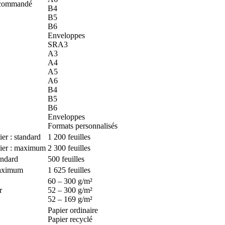
ecommandé
B4
B5
B6
Enveloppes
SRA3
A3
A4
A5
A6
B4
B5
B6
Enveloppes
Formats personnalisés
er : standard
1 200 feuilles
pier : maximum
2 300 feuilles
andard
500 feuilles
maximum
1 625 feuilles
60 – 300 g/m²
r
52 – 300 g/m²
52 – 169 g/m²
Papier ordinaire
Papier recyclé