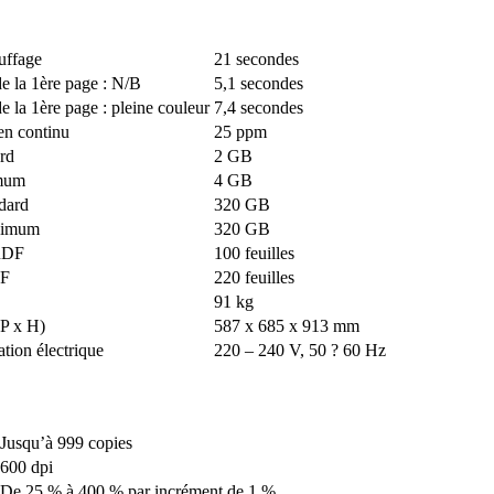
uffage
21 secondes
e la 1ère page : N/B
5,1 secondes
e la 1ère page : pleine couleur
7,4 secondes
 en continu
25 ppm
rd
2 GB
mum
4 GB
dard
320 GB
ximum
320 GB
RDF
100 feuilles
DF
220 feuilles
91 kg
P x H)
587 x 685 x 913 mm
tion électrique
220 – 240 V, 50 ? 60 Hz
Jusqu’à 999 copies
600 dpi
De 25 % à 400 % par incrément de 1 %