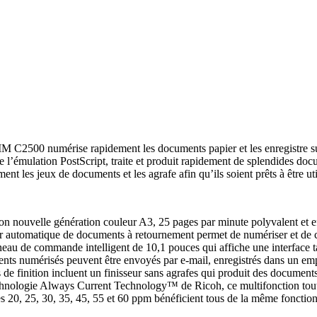
 IM C2500 numérise rapidement les documents papier et les enregistre
e l’émulation PostScript, traite et produit rapidement de splendides doc
ent les jeux de documents et les agrafe afin qu’ils soient prêts à être uti
on nouvelle génération couleur A3, 25 pages par minute polyvalent et e
 automatique de documents à retournement permet de numériser et de co
au de commande intelligent de 10,1 pouces qui affiche une interface tact
ts numérisés peuvent être envoyés par e-mail, enregistrés dans un emp
 de finition incluent un finisseur sans agrafes qui produit des documents
hnologie Always Current Technology™ de Ricoh, ce multifonction tout-e
 20, 25, 30, 35, 45, 55 et 60 ppm bénéficient tous de la même fonction