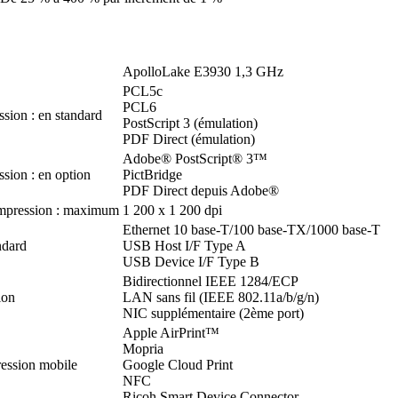
ApolloLake E3930 1,3 GHz
PCL5c
PCL6
sion : en standard
PostScript 3 (émulation)
PDF Direct (émulation)
Adobe® PostScript® 3™
sion : en option
PictBridge
PDF Direct depuis Adobe®
impression : maximum
1 200 x 1 200 dpi
Ethernet 10 base-T/100 base-TX/1000 base-T
ndard
USB Host I/F Type A
USB Device I/F Type B
Bidirectionnel IEEE 1284/ECP
ion
LAN sans fil (IEEE 802.11a/b/g/n)
NIC supplémentaire (2ème port)
Apple AirPrint™
Mopria
ression mobile
Google Cloud Print
NFC
Ricoh Smart Device Connector