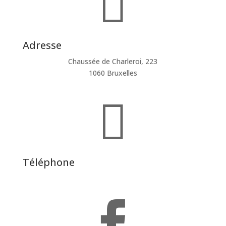

Adresse
Chaussée de Charleroi, 223
1060 Bruxelles

Téléphone
02/880.86.70
