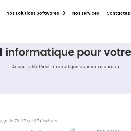
Nos solutions Softwares
Nos services
Contactez
l informatique pour votr
Accueil > Matériel informatique pour votre bureau
Trié
hage de 76–87 sur 87 résultats
du