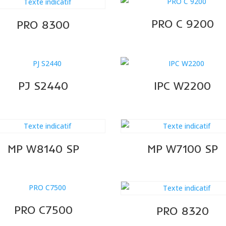
plus
récent
PRO C 9200
PRO 8300
au
plus
ancien
PJ S2440
IPC W2200
MP W8140 SP
MP W7100 SP
PRO C7500
PRO 8320